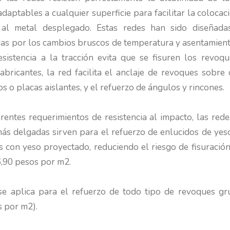
 adaptables a cualquier superficie para facilitar la colocac
al metal desplegado. Estas redes han sido diseñada
das por los cambios bruscos de temperatura y asentamie
resistencia a la tracción evita que se fisuren los revoq
bricantes, la red facilita el anclaje de revoques sobre d
s o placas aislantes, y el refuerzo de ángulos y rincones.
rentes requerimientos de resistencia al impacto, las red
ás delgadas sirven para el refuerzo de enlucidos de yeso
 con yeso proyectado, reduciendo el riesgo de fisuración
6,90 pesos por m2.
 aplica para el refuerzo de todo tipo de revoques gru
s por m2).