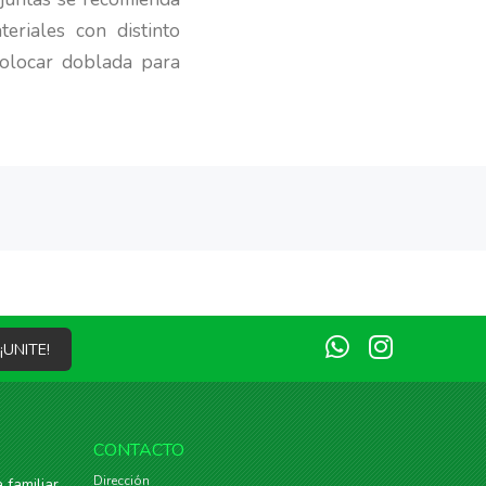
riales con distinto
colocar doblada para
¡UNITE!
CONTACTO
Dirección
 familiar