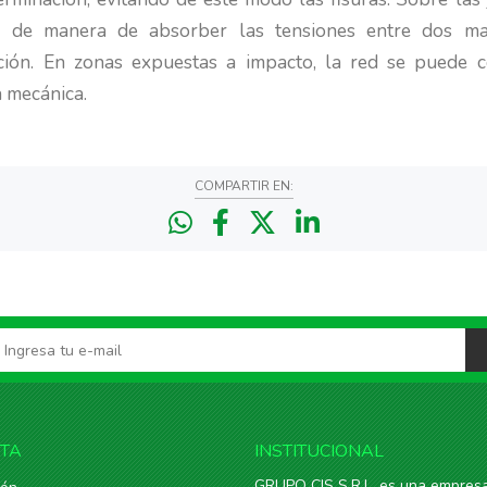
s de manera de absorber las tensiones entre dos mate
tación. En zonas expuestas a impacto, la red se puede 
a mecánica.
COMPARTIR EN:
NTA
INSTITUCIONAL
GRUPO CIS S.R.L. es una empresa