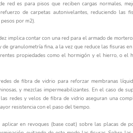
 de red es para pisos que reciben cargas normales, mej
refuerzo de carpetas autonivelantes, reduciendo las f
5 pesos por m2).
dez implica contar con una red para el armado de mortero
de granulometría fina, a la vez que reduce las fisuras en
erentes propiedades como el hormigón y el hierro, o el h
redes de fibra de vidrio para reforzar membranas líqui
minosas, y mezclas impermeabilizantes. En el caso de sup
e las redes y velos de fibra de vidrio aseguran una comp
ayor resistencia con el paso del tiempo.
aplicar en revoques (base coat) sobre las placas de p
terminación, evitando de este modo las fisuras. Sobre las