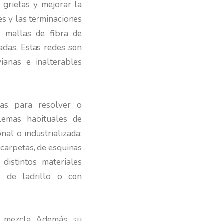
 grietas y mejorar la
es y las terminaciones
s mallas de fibra de
iadas. Estas redes son
ivianas e inalterables
as para resolver o
lemas habituales de
nal o industrializada:
 carpetas, de esquinas
distintos materiales
 de ladrillo o con
a mezcla. Además, su