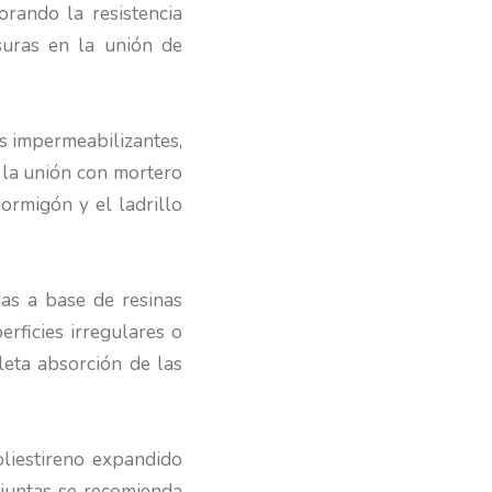
orando la resistencia
isuras en la unión de
s impermeabilizantes,
 la unión con mortero
ormigón y el ladrillo
das a base de resinas
erficies irregulares o
leta absorción de las
oliestireno expandido
 juntas se recomienda