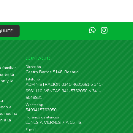
¡UNITE!
CONTACTO
Dirección
 familiar
Castro Barros 5148, Rosario.
ia en la
Teléfono
ón y la
ADMINISTRACIÓN 0341-4631651 o 341-
6961110. VENTAS 341-5762050 o 341-
5048931
la
Whatsapp
endo a
5493415762050
ías nos ha
Horarios de atención
n a la
LUNES A VIERNES 7 A 15 HS.
E-mail